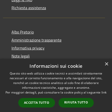
Richiesta assistenza
Albo Pretorio
Amministrazione trasparente
Informativa privacy
Note legali
×
Dichiarazione di accessibilità
Informazioni sui cookie
Questo sito web utilizza cookie tecnici e assimilati strettamente
necessari al corretto funzionamento e alla navigazione del sito,
nonché un cookie tecnico analitico al solo fine di elaborare
informazioni statistiche, aggregate e anonime.
RSS
Copyright © 2026 • Comune di
Per maggiori dettagli, può consultare la cookie policy al seguente
link
Accessibilità
Firenzuola • Powered by
Privacy
Municipium
Accesso
•
RIFIUTA TUTTO
ACCETTA TUTTO
Cookie
redazione