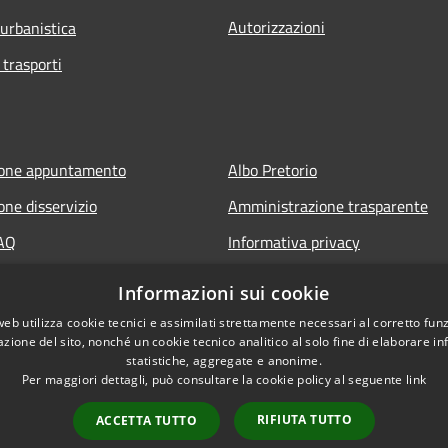
Autorizzazioni
 urbanistica
 trasporti
ione appuntamento
Albo Pretorio
one disservizio
Amministrazione trasparente
FAQ
Informativa privacy
 assistenza
Note legali
Informazioni sui cookie
Dichiarazione di accessibilità
web utilizza cookie tecnici e assimilati strettamente necessari al corretto fu
azione del sito, nonché un cookie tecnico analitico al solo fine di elaborare i
statistiche, aggregate e anonime.
Per maggiori dettagli, può consultare la cookie policy al seguente
link
RIFIUTA TUTTO
ACCETTA TUTTO