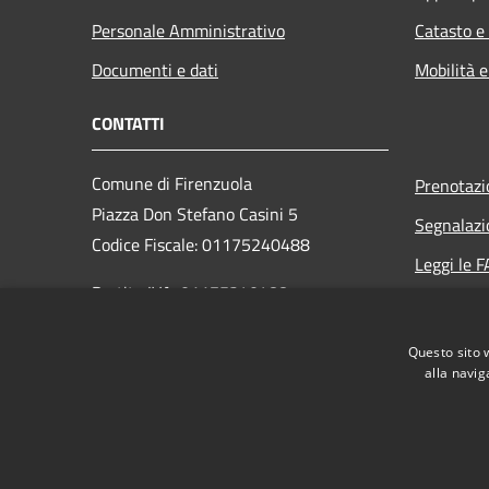
Personale Amministrativo
Catasto e
Documenti e dati
Mobilità e
CONTATTI
Comune di Firenzuola
Prenotaz
Piazza Don Stefano Casini 5
Segnalazi
Codice Fiscale: 01175240488
Leggi le 
Partita IVA: 01175240488
Richiesta
PEC:
Questo sito 
comune.firenzuola@postacert.toscana.it
alla navig