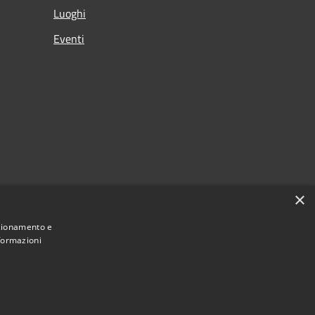
Luoghi
Eventi
×
nzionamento e
nformazioni