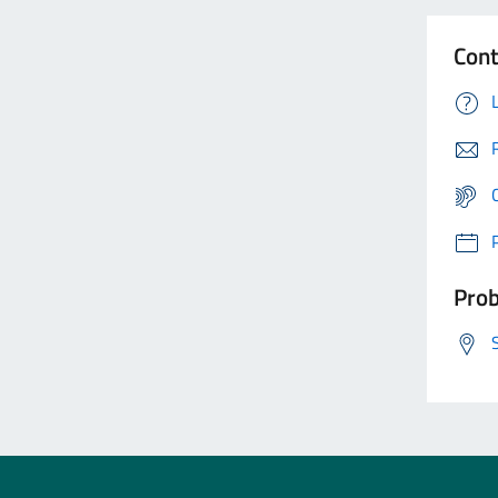
Cont
Prob