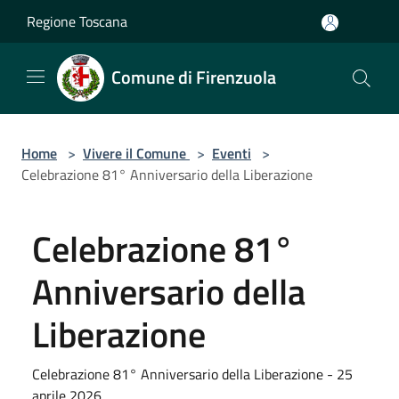
Salta al contenuto principale
Regione Toscana
Comune di Firenzuola
Home
>
Vivere il Comune
>
Eventi
>
Celebrazione 81° Anniversario della Liberazione
Celebrazione 81°
Anniversario della
Liberazione
Celebrazione 81° Anniversario della Liberazione - 25
aprile 2026