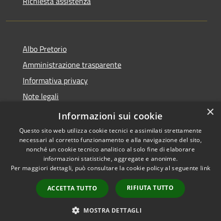
Richiesta assistenza
Albo Pretorio
Amministrazione trasparente
Informativa privacy
Note legali
×
Dichiarazione di accessibilità
Informazioni sui cookie
Questo sito web utilizza cookie tecnici e assimilati strettamente
necessari al corretto funzionamento e alla navigazione del sito,
nonché un cookie tecnico analitico al solo fine di elaborare
informazioni statistiche, aggregate e anonime.
RSS
Copyright © 2026 • Comune di
Per maggiori dettagli, può consultare la cookie policy al seguente
link
Accessibilità
Firenzuola • Powered by
Privacy
Municipium
Accesso
•
RIFIUTA TUTTO
ACCETTA TUTTO
Cookie
redazione
Mappa del sito
MOSTRA DETTAGLI