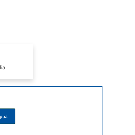
lia
appa