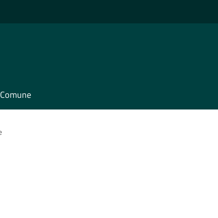
il Comune
e