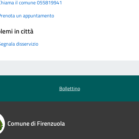
Chiama il comune 055819941
Prenota un appuntamento
lemi in città
Segnala disservizio
Bollettino
Comune di Firenzuola