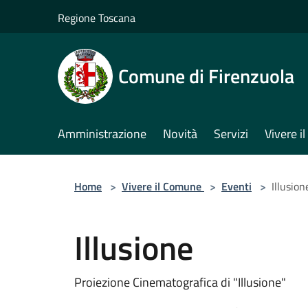
Salta al contenuto principale
Regione Toscana
Comune di Firenzuola
Amministrazione
Novità
Servizi
Vivere 
Home
>
Vivere il Comune
>
Eventi
>
Illusion
Illusione
Proiezione Cinematografica di "Illusione"