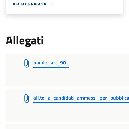
VAI ALLA PAGINA
Allegati
bando_art_90_
all.to_a_candidati_ammessi_per_pubblic