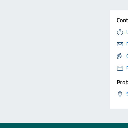
Cont
Prob