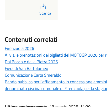
PDF
Scarica
Contenuti correlati
Firenzuola 2026
Al via le prenotazioni dei biglietti del MOTOGP 2026 per 
Dal Bosco e dalla Pietra 2025
Fiera di San Bartolomeo
Comunicazione Carta Smeraldo
Bando pubblico per l’affidamento in concessione ammini
denominato piscina comunale di Firenzuola per la stagio
Ultimo aggiornamento
: 13 agosto 2025, 11:20