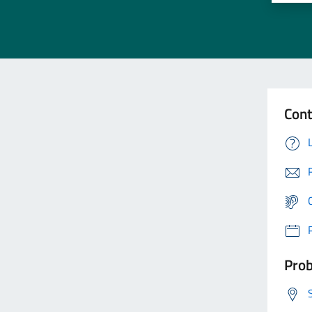
Cont
Prob