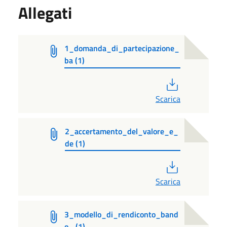
Allegati
1_domanda_di_partecipazione_
ba (1)
PDF
Scarica
2_accertamento_del_valore_e_
de (1)
PDF
Scarica
3_modello_di_rendiconto_band
o_ (1)