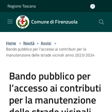
Salta al contenuto principale
Regione Toscana
Comune di Firenzuola
Home
>
Novità
>
Avvisi
>
Bando pubblico per l’accesso ai contributi per la
manutenzione delle strade vicinali anno 2023/2024
Bando pubblico per
l’accesso ai contributi
per la manutenzione
delle strade vicinali