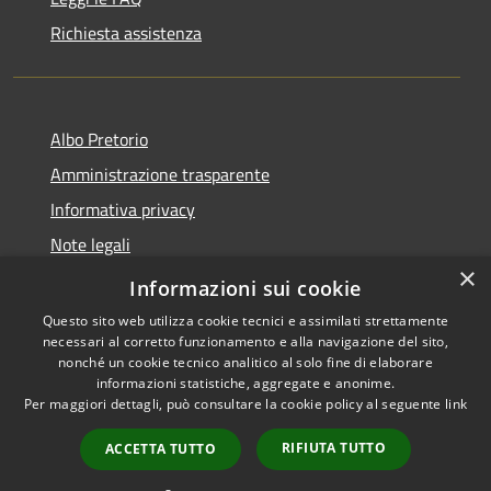
Richiesta assistenza
Albo Pretorio
Amministrazione trasparente
Informativa privacy
Note legali
×
Dichiarazione di accessibilità
Informazioni sui cookie
Questo sito web utilizza cookie tecnici e assimilati strettamente
necessari al corretto funzionamento e alla navigazione del sito,
nonché un cookie tecnico analitico al solo fine di elaborare
informazioni statistiche, aggregate e anonime.
RSS
Copyright © 2026 • Comune di
Per maggiori dettagli, può consultare la cookie policy al seguente
link
Accessibilità
Firenzuola • Powered by
Privacy
Municipium
Accesso
•
RIFIUTA TUTTO
ACCETTA TUTTO
Cookie
redazione