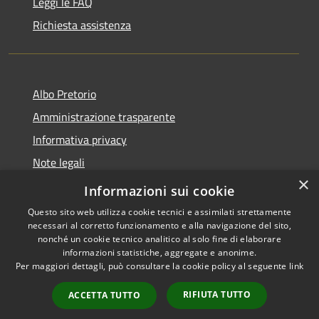
Leggi le FAQ
Richiesta assistenza
Albo Pretorio
Amministrazione trasparente
Informativa privacy
Note legali
×
Dichiarazione di accessibilità
Informazioni sui cookie
Questo sito web utilizza cookie tecnici e assimilati strettamente
necessari al corretto funzionamento e alla navigazione del sito,
nonché un cookie tecnico analitico al solo fine di elaborare
informazioni statistiche, aggregate e anonime.
RSS
Copyright © 2026 • Comune di
Per maggiori dettagli, può consultare la cookie policy al seguente
link
Accessibilità
Firenzuola • Powered by
Privacy
Municipium
Accesso
•
RIFIUTA TUTTO
ACCETTA TUTTO
Cookie
redazione