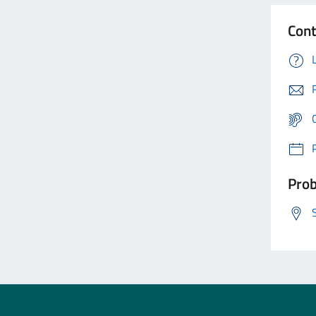
Cont
Prob