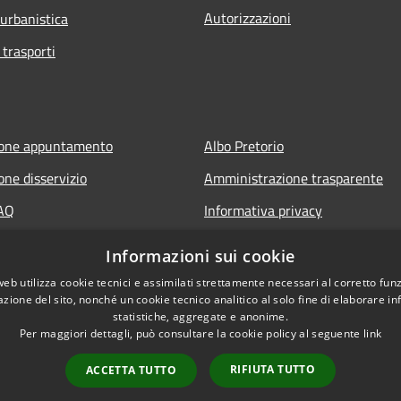
Autorizzazioni
 urbanistica
 trasporti
ione appuntamento
Albo Pretorio
one disservizio
Amministrazione trasparente
FAQ
Informativa privacy
 assistenza
Note legali
Informazioni sui cookie
Dichiarazione di accessibilità
web utilizza cookie tecnici e assimilati strettamente necessari al corretto fu
azione del sito, nonché un cookie tecnico analitico al solo fine di elaborare i
statistiche, aggregate e anonime.
Per maggiori dettagli, può consultare la cookie policy al seguente
link
RIFIUTA TUTTO
ACCETTA TUTTO