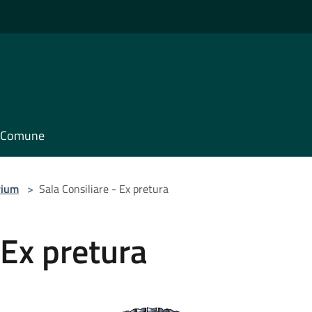
il Comune
rium
>
Sala Consiliare - Ex pretura
 Ex pretura