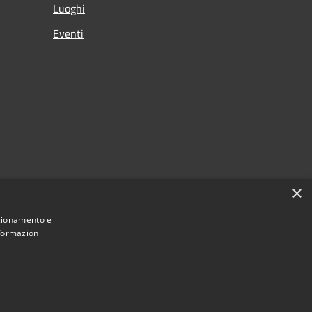
Luoghi
Eventi
×
nzionamento e
nformazioni