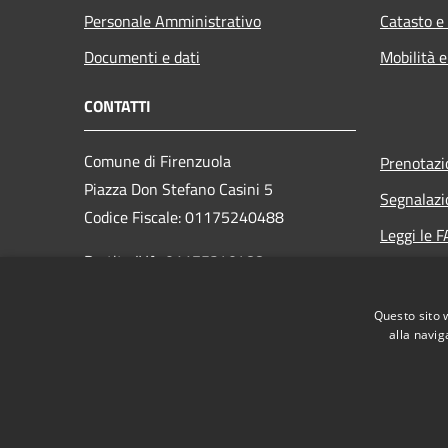
Personale Amministrativo
Catasto e
Documenti e dati
Mobilità e
CONTATTI
Comune di Firenzuola
Prenotaz
Piazza Don Stefano Casini 5
Segnalazi
Codice Fiscale: 01175240488
Leggi le 
Partita IVA: 01175240488
Richiesta
PEC:
Questo sito 
comune.firenzuola@postacert.toscana.it
alla navig