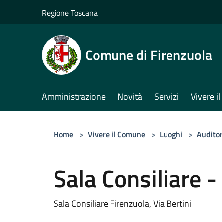
Salta al contenuto principale
Regione Toscana
Comune di Firenzuola
Amministrazione
Novità
Servizi
Vivere 
Home
>
Vivere il Comune
>
Luoghi
>
Audito
Sala Consiliare -
Sala Consiliare Firenzuola, Via Bertini