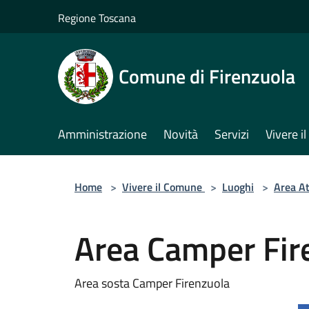
Salta al contenuto principale
Regione Toscana
Comune di Firenzuola
Amministrazione
Novità
Servizi
Vivere 
Home
>
Vivere il Comune
>
Luoghi
>
Area At
Area Camper Fir
Area sosta Camper Firenzuola