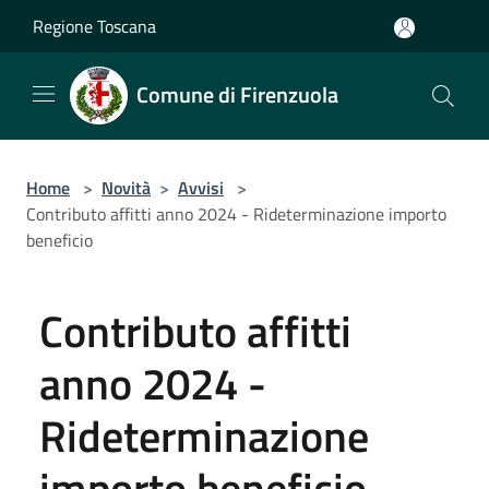
Salta al contenuto principale
Regione Toscana
Comune di Firenzuola
Home
>
Novità
>
Avvisi
>
Contributo affitti anno 2024 - Rideterminazione importo
beneficio
Contributo affitti
anno 2024 -
Rideterminazione
importo beneficio