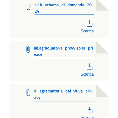
all.b_schema_di_domanda_20
24
PDF
Scarica
all.agraduatoria_provvisoria_pri
vacy
PDF
Scarica
all.agraduatoria_definitiva_priv
acy
PDF
Scarica