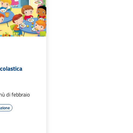
olastica
nù di febbraio
azione