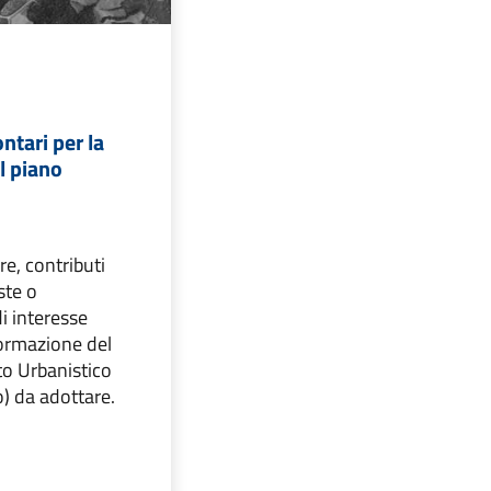
ntari per la
l piano
ire, contributi
ste o
i interesse
 formazione del
o Urbanistico
) da adottare.