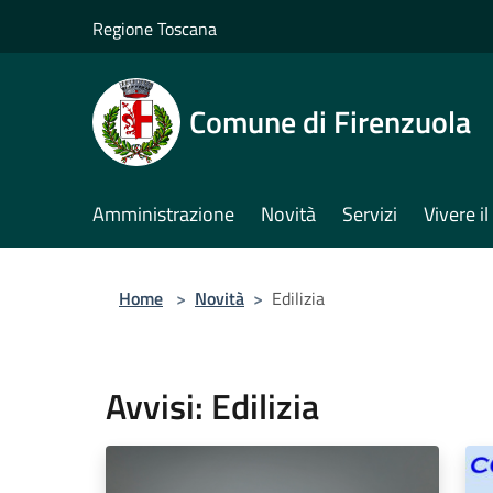
Salta al contenuto principale
Regione Toscana
Comune di Firenzuola
Amministrazione
Novità
Servizi
Vivere 
Home
>
Novità
>
Edilizia
Avvisi: Edilizia